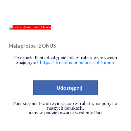
Mała prośba i BONUS
Czy może Pani udostępnić link z rabatowym swoim
znajomym?
https://dreamhomepolanica.pl/kupon
Udostępnij
Pani znajomi też otrzymają 200 zł rabatu, na pobyt w
naszych domkach,
a my w podziękowaniu wyślemy Pani